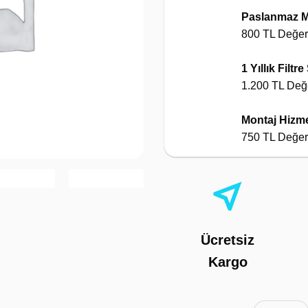
Paslanmaz 
800 TL Değe
1 Yıllık Filtre
1.200 TL Değ
Montaj Hizme
750 TL Değe
Ücretsiz
Kargo
AHS ECO Po