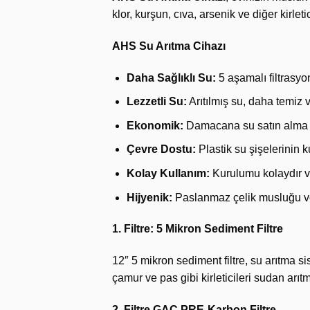
klor, kurşun, cıva, arsenik ve diğer kirle
AHS Su Arıtma Cihazı
Daha Sağlıklı Su:
5 aşamalı filtrasyon
Lezzetli Su:
Arıtılmış su, daha temiz v
Ekonomik:
Damacana su satın alma iht
Çevre Dostu:
Plastik su şişelerinin 
Kolay Kullanım:
Kurulumu kolaydır ve
Hijyenik:
Paslanmaz çelik musluğu ve an
1. Filtre: 5 Mikron Sediment Filtre
12″ 5 mikron sediment filtre, su arıtma sis
çamur ve pas gibi kirleticileri sudan arıtm
2. Filtre GAC PRE-Karbon Filtre