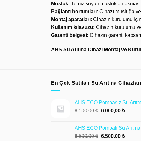
Musluk:
Temiz suyun musluktan akmasın
Bağlantı hortumları:
Cihazı musluğa ve
Montaj aparatları
: Cihazın kurulumu için
Kullanım kılavuzu:
Cihazın kurulumu ve 
Garanti belgesi:
Cihazın garanti kapsamı
AHS Su Arıtma Cihazı Montaj ve Kurulu
En Çok Satılan Su Arıtma Cihazlar
AHS ECO Pompasız Su Arıtm
Orijinal
Şu
8.500,00
₺
6.000,00
₺
fiyat:
andaki
8.500,00 ₺.
fiyat:
AHS ECO Pompalı Su Arıtma 
6.000,0
Orijinal
Şu
8.500,00
₺
6.500,00
₺