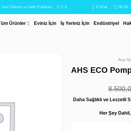
Geri Ödeme ve İade Politikası
S.S.S.
E-Mail
08:00 -
Tüm Ürünler
Eviniz İçin
İş Yeriniz İçin
Endüstriyel
Hak
Ana Sa
AHS ECO Pompa
8.500,
Daha Sağlıklı ve Lezzetli
Her Şey Dahil