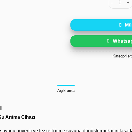
Müş
Whatsapp
Kategoriler
Açıklama
ı
Su Arıtma Cihazı
 suyunu güvenli ve lezzetli içme suyuna dönüştürmek için tasarlan