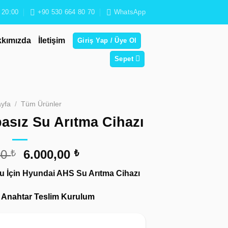
 20:00
+90 530 664 80 70
WhatsApp
kımızda
İletişim
Giriş Yap / Üye Ol
Sepet
yfa
/
Tüm Ürünler
sız Su Arıtma Cihazı
Orijinal
Şu
00
6.000,00
₺
₺
fiyat:
andaki
 Su İçin Hyundai AHS Su Arıtma Cihazı
8.500,00 ₺.
fiyat:
6.000,00 ₺.
, Anahtar Teslim Kurulum