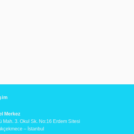
işim
l Merkez
ü Mah. 3. Okul Sk. No:16 Erdem Sitesi
kçekmece – İstanbul