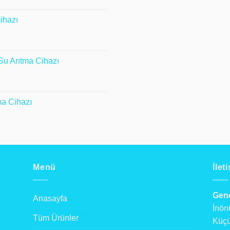
ihazı
0 ₺.
ki
u Arıtma Cihazı
99,00 ₺.
ki
a Cihazı
90,00 ₺.
Menü
İlet
Gene
Anasayfa
İnön
Tüm Ürünler
Küçü