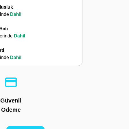
Musluk
rinde
Dahil
 Seti
erinde
Dahil
ti
rinde
Dahil
Güvenli
Ödeme
mpasız Su Arıtma Cihazı adet