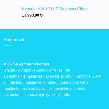
fiyat:
andaki
18.990,00 ₺.
fiyat:
Hyundai HW-100 UP Su Arıtma Cihazı
16.990,00 ₺.
13.990,00
₺
Hakkımızda
AHS Su Arıtma Sistemleri
İstanbul Avrupa ve Anadolu Yakasında
su arıtma hizmetleri sağlayan bir şirkettir. Firmamız, 2009
yılında kurulmuştur ve kurulduğu günden bu yana,
müşterilerimize en kaliteli ve güvenilir su arıtma
çözümlerini sunmak için çalışmaktadır.