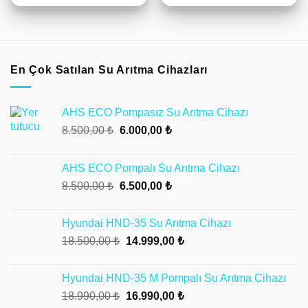
En Çok Satılan Su Arıtma Cihazları
AHS ECO Pompasız Su Arıtma Cihazı
Orijinal
Şu
8.500,00
₺
6.000,00
₺
fiyat:
andaki
8.500,00 ₺.
fiyat:
AHS ECO Pompalı Su Arıtma Cihazı
6.000,00 ₺.
Orijinal
Şu
8.500,00
₺
6.500,00
₺
fiyat:
andaki
8.500,00 ₺.
fiyat:
Hyundai HND-35 Su Arıtma Cihazı
6.500,00 ₺.
Orijinal
Şu
18.500,00
₺
14.999,00
₺
fiyat:
andaki
18.500,00 ₺.
fiyat:
Hyundai HND-35 M Pompalı Su Arıtma Cihazı
14.999,00 ₺.
Orijinal
Şu
18.990,00
₺
16.990,00
₺