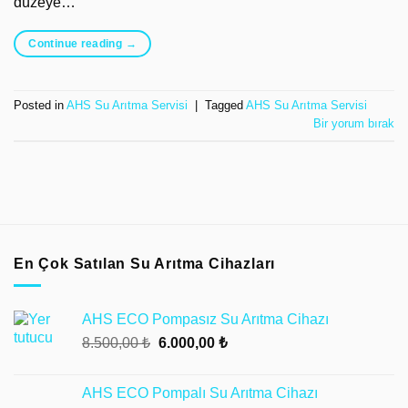
düzeye…
Continue reading
→
Posted in
AHS Su Arıtma Servisi
|
Tagged
AHS Su Arıtma Servisi
Bir yorum bırak
En Çok Satılan Su Arıtma Cihazları
AHS ECO Pompasız Su Arıtma Cihazı
Orijinal
Şu
8.500,00
₺
6.000,00
₺
fiyat:
andaki
8.500,00 ₺.
fiyat:
AHS ECO Pompalı Su Arıtma Cihazı
6.000,00 ₺.